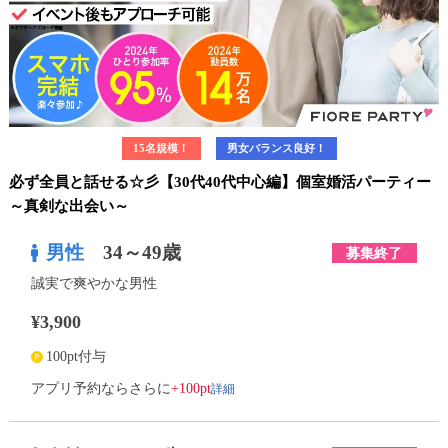
15名規模！
男女バランス良好！
必ず全員と話せる☆彡【30代40代中心編】個室婚活パーティー
～真剣な出会い～
男性
34～49歳
募集終了
誠実で爽やかな男性
¥3,900
100pt付与
詳細
アプリ予約ならさらに
+100pt