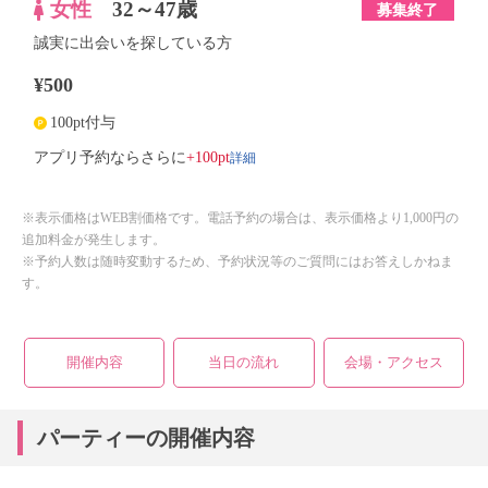
女性
32～47歳
募集終了
誠実に出会いを探している方
¥500
100pt付与
詳細
アプリ予約ならさらに
+100pt
※表示価格はWEB割価格です。電話予約の場合は、表示価格より1,000円の
追加料金が発生します。
※予約人数は随時変動するため、予約状況等のご質問にはお答えしかねま
す。
開催内容
当日の流れ
会場・アクセス
パーティーの開催内容