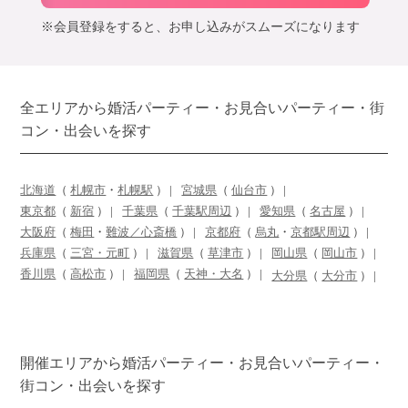
※会員登録をすると、お申し込みがスムーズになります
全エリアから婚活パーティー・お見合いパーティー・街
コン・出会いを探す
北海道
（
札幌市
・
札幌駅
）
宮城県
（
仙台市
）
東京都
（
新宿
）
千葉県
（
千葉駅周辺
）
愛知県
（
名古屋
）
大阪府
（
梅田
・
難波／心斎橋
）
京都府
（
烏丸
・
京都駅周辺
）
兵庫県
（
三宮・元町
）
滋賀県
（
草津市
）
岡山県
（
岡山市
）
香川県
（
高松市
）
福岡県
（
天神・大名
）
大分県
（
大分市
）
開催エリアから婚活パーティー・お見合いパーティー・
街コン・出会いを探す