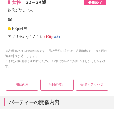
女性
22～29歳
募集終了
彼氏が欲しい人
¥0
100pt付与
詳細
アプリ予約ならさらに
+100pt
※表示価格はWEB割価格です。電話予約の場合は、表示価格より1,000円の
追加料金が発生します。
※予約人数は随時変動するため、予約状況等のご質問にはお答えしかねま
す。
開催内容
当日の流れ
会場・アクセス
パーティーの開催内容