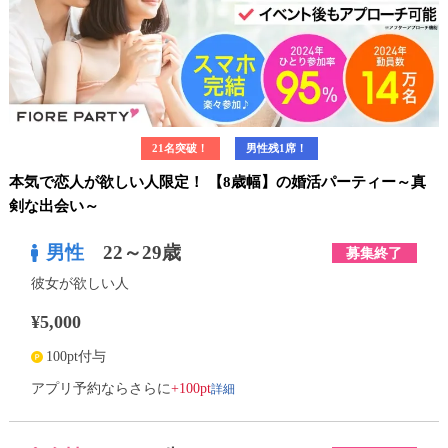
21名突破！
男性残1席！
本気で恋人が欲しい人限定！ 【8歳幅】の婚活パーティー～真
剣な出会い～
男性
22～29歳
募集終了
彼女が欲しい人
¥5,000
100pt付与
詳細
アプリ予約ならさらに
+100pt