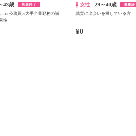
～43歳
29～40歳
女性
募集終了
募集終
以上or公務員or大手企業勤務の誠
誠実に出会いを探している方
男性
¥0
100pt付与
詳
アプリ予約ならさらに
+100pt
詳細
らさらに
+100pt
価格はWEB割価格です。電話予約の場合は、表示価格より1,000円の追加料金が発生
※予約人数は随時変動するため、予約状況等のご質問にはお答えしかねます。
当日の流れ