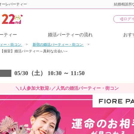
オーレパーティー
結婚相談所な
login
ログ
ーティー
婚活パーティーの流れ
おす
ティー・街コン
新宿の婚活パーティー・街コン
彡【個室】婚活パーティー～真剣な出会い～
05/30（土） 10:30 ～ 11:50
＼1人参加大歓迎♪／人気の婚活パーティー・街コン