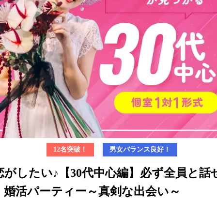
12名突破！
男女バランス良好！
恋がしたい♪【30代中心編】必ず全員と話
】婚活パーティー～真剣な出会い～