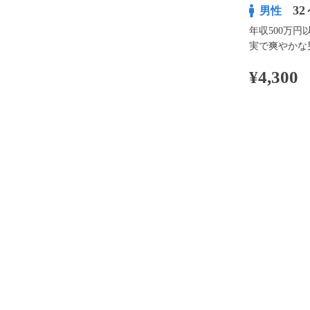
32
男性
年収500万円
実で爽やかな
¥4,300
100pt付与
アプリ予約な
※表示
開催内容