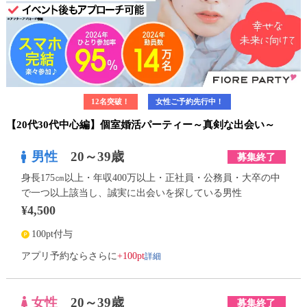
12名突破！
女性ご予約先行中！
【20代30代中心編】個室婚活パーティー～真剣な出会い～
男性
20～39歳
募集終了
身長175㎝以上・年収400万以上・正社員・公務員・大卒の中
で一つ以上該当し、誠実に出会いを探している男性
¥4,500
100pt付与
詳細
アプリ予約ならさらに
+100pt
女性
20～39歳
募集終了