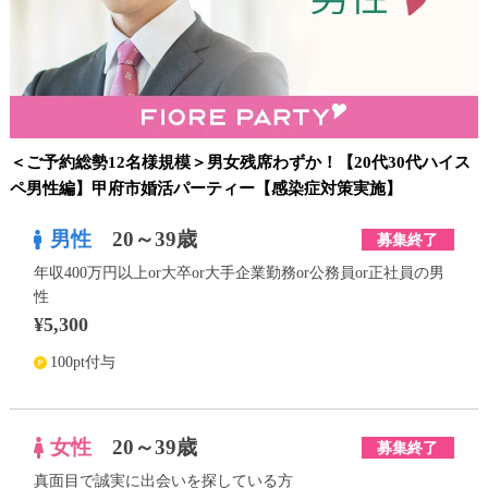
＜ご予約総勢12名様規模＞男女残席わずか！【20代30代ハイス
ペ男性編】甲府市婚活パーティー【感染症対策実施】
男性
20～39歳
募集終了
年収400万円以上or大卒or大手企業勤務or公務員or正社員の男
性
¥5,300
100pt付与
女性
20～39歳
募集終了
真面目で誠実に出会いを探している方