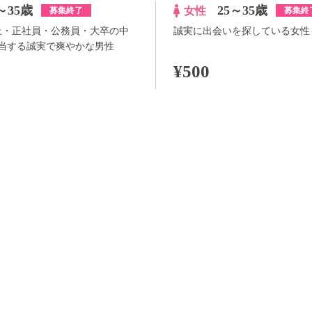
～35歳
25～35歳
女性
募集終了
募集終
以上・正社員・公務員・大卒の中
誠実に出会いを探している女性
当する誠実で爽やかな男性
¥500
100pt付与
詳
アプリ予約ならさらに
+100pt
詳細
らさらに
+100pt
価格はWEB割価格です。電話予約の場合は、表示価格より1,000円の追加料金が発生
※予約人数は随時変動するため、予約状況等のご質問にはお答えしかねます。
当日の流れ