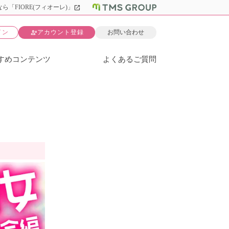
open_in_new
ら「FIORE(フィオーレ)」
person_add
イン
アカウント登録
お問い合わせ
すめコンテンツ
よくあるご質問