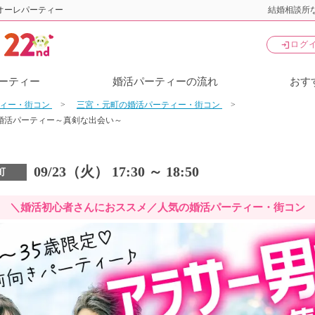
オーレパーティー
結婚相談所な
login
ログ
ーティー
婚活パーティーの流れ
おす
ティー・街コン
三宮・元町の婚活パーティー・街コン
婚活パーティー～真剣な出会い～
09/23（火） 17:30 ～ 18:50
町
＼婚活初心者さんにおススメ／人気の婚活パーティー・街コン