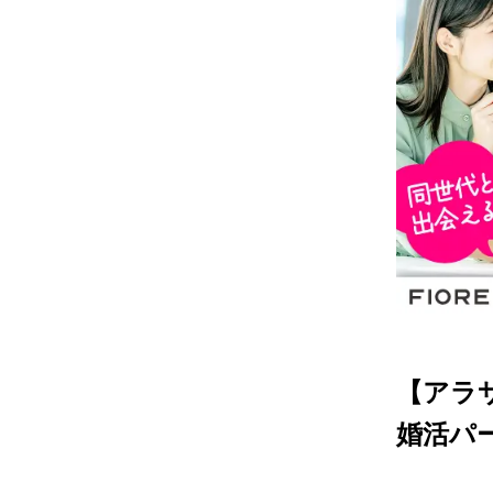
【アラ
婚活パ