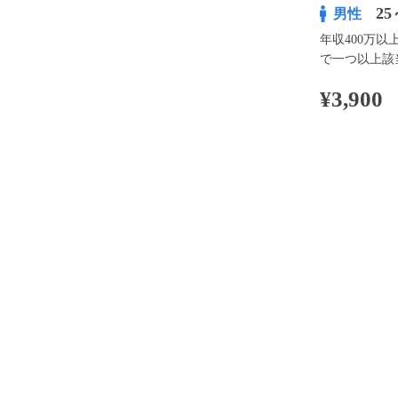
25
男性
年収400万
で一つ以上該
¥3,900
100pt付与
アプリ予約な
※表示
開催内容