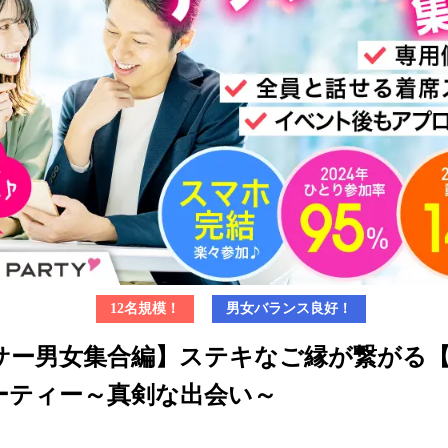
12名規模！
男女バランス良好！
サー男女集合編】ステキなご縁が繋がる
ーティー～真剣な出会い～