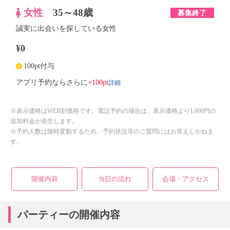
女性
35～48歳
募集終了
誠実に出会いを探している女性
¥0
100pt付与
詳細
アプリ予約ならさらに
+100pt
※表示価格はWEB割価格です。電話予約の場合は、表示価格より1,000円の
追加料金が発生します。
※予約人数は随時変動するため、予約状況等のご質問にはお答えしかねま
す。
開催内容
当日の流れ
会場・アクセス
パーティーの開催内容