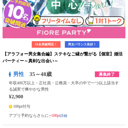
10名突破間近！
男女バランス良好！
【アラフォー男女集合編】ステキなご縁が繋がる【個室】婚活
パーティー～真剣な出会い～
男性
35～48歳
募集終了
年収400万以上・正社員・公務員・大卒の中で一つ以上該当す
る誠実で爽やかな男性
¥2,900
100pt付与
詳細
アプリ予約ならさらに
+100pt