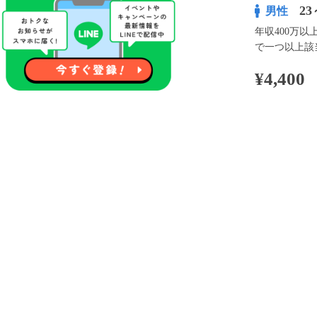
23
男性
年収400万
で一つ以上該
¥4,400
100pt付与
アプリ予約な
※表示
開催内容