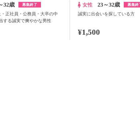
～32歳
23～32歳
女性
募集終了
募集終
以上・正社員・公務員・大卒の中
誠実に出会いを探している方
当する誠実で爽やかな男性
¥1,500
100pt付与
詳
アプリ予約ならさらに
+100pt
詳細
らさらに
+100pt
価格はWEB割価格です。電話予約の場合は、表示価格より1,000円の追加料金が発生
※予約人数は随時変動するため、予約状況等のご質問にはお答えしかねます。
当日の流れ