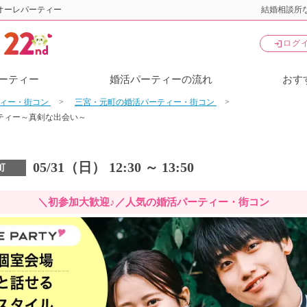
オーレパーティー
結婚相談所な
login
ログ
ーティー
婚活パーティーの流れ
おす
ティー・街コン
三宮・元町の婚活パーティー・街コン
ティー～真剣な出会い～
05/31（日） 12:30 ～ 13:50
町
＼初参加大歓迎♪／人気の婚活パーティー・街コン