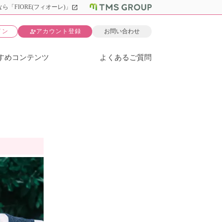
open_in_new
ら「FIORE(フィオーレ)」
person_add
イン
アカウント登録
お問い合わせ
すめコンテンツ
よくあるご質問