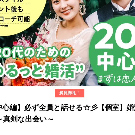
満員御礼！
代中心編】必ず全員と話せる☆彡【個室】婚
～真剣な出会い～