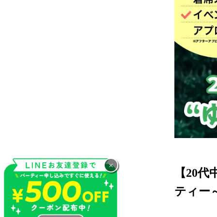
×
【20
ティー