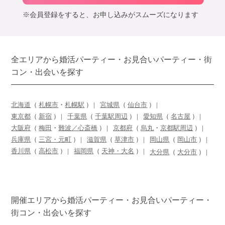
※会員登録をすると、お申し込みがスムーズになります
全エリアから婚活パーティー・お見合いパーティー・街
コン・出会いを探す
北海道
（
札幌市
・
札幌駅
）
宮城県
（
仙台市
）
東京都
（
新宿
）
千葉県
（
千葉駅周辺
）
愛知県
（
名古屋
）
大阪府
（
梅田
・
難波／心斎橋
）
京都府
（
烏丸
・
京都駅周辺
）
兵庫県
（
三宮・元町
）
滋賀県
（
草津市
）
岡山県
（
岡山市
）
香川県
（
高松市
）
福岡県
（
天神・大名
）
大分県
（
大分市
）
開催エリアから婚活パーティー・お見合いパーティー・
街コン・出会いを探す