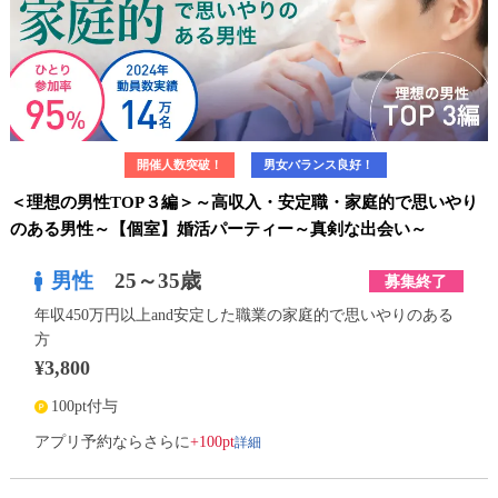
開催人数突破！
男女バランス良好！
＜理想の男性TOP３編＞～高収入・安定職・家庭的で思いやり
のある男性～【個室】婚活パーティー～真剣な出会い～
男性
25～35歳
募集終了
年収450万円以上and安定した職業の家庭的で思いやりのある
方
¥3,800
100pt付与
詳細
アプリ予約ならさらに
+100pt