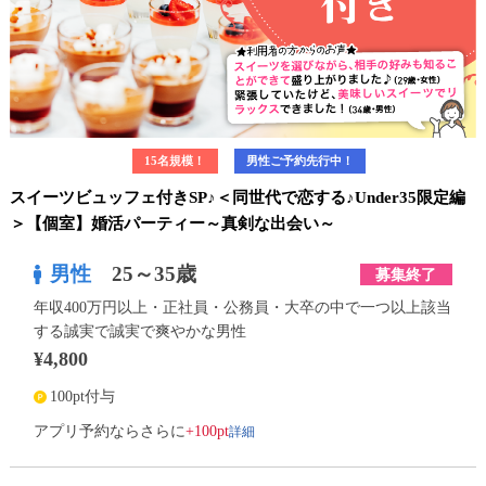
15名規模！
男性ご予約先行中！
スイーツビュッフェ付きSP♪＜同世代で恋する♪Under35限定編
＞【個室】婚活パーティー～真剣な出会い～
男性
25～35歳
募集終了
年収400万円以上・正社員・公務員・大卒の中で一つ以上該当
する誠実で誠実で爽やかな男性
¥4,800
100pt付与
詳細
アプリ予約ならさらに
+100pt