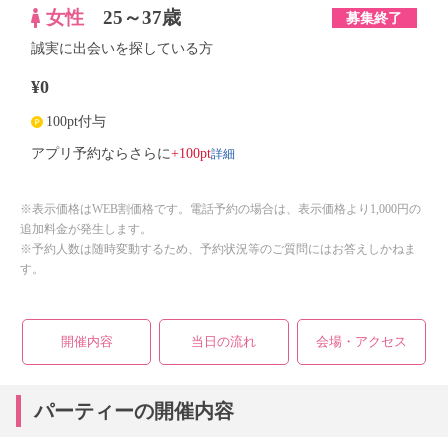
女性
25～37歳
募集終了
誠実に出会いを探している方
¥0
100pt付与
詳細
アプリ予約ならさらに
+100pt
※表示価格はWEB割価格です。電話予約の場合は、表示価格より1,000円の
追加料金が発生します。
※予約人数は随時変動するため、予約状況等のご質問にはお答えしかねま
す。
開催内容
当日の流れ
会場・アクセス
パーティーの開催内容