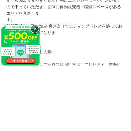
正面玄関よりまっすぐ進んだ先にエスカレーターがございます
ので下っていただき、左側に自動販売機・喫煙スペースがある
エリアを直進しま
階段手前を右手に進み 突き当りウエディングドレスを飾ってお
×
りますのが当会場になりま
す
【地下2Fからお越しの場
合
地下鉄16番出口からアクロス福岡に直結しております。道順に
沿って進みますと右手にロッテリアがございますの
で。 左手のエスカレーターを上がっ
ていただき、YAMAHAミュージックを正面に見た際に左側に進
みます。 右手エリ
アに銀座いち利さんやbloom（補聴器）さんがございますので、
直進するとウエディングドレスを飾っておりますのが当会場に
なります。
福岡・天神個室会場へのアクセス
アクロス福岡へお越しの際は公共の交通機関をご利用くださ