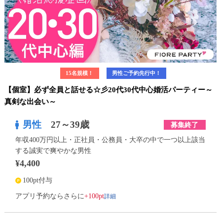
15名規模！
男性ご予約先行中！
【個室】必ず全員と話せる☆彡20代30代中心婚活パーティー～
真剣な出会い～
男性
27～39歳
募集終了
年収400万円以上・正社員・公務員・大卒の中で一つ以上該当
する誠実で爽やかな男性
¥4,400
100pt付与
詳細
アプリ予約ならさらに
+100pt