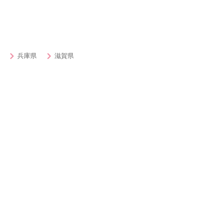
兵庫県
滋賀県
ィー・街コン・出会いを探す
女子無料or500円以内
男性
20代対象
30
50代対象
ハイ