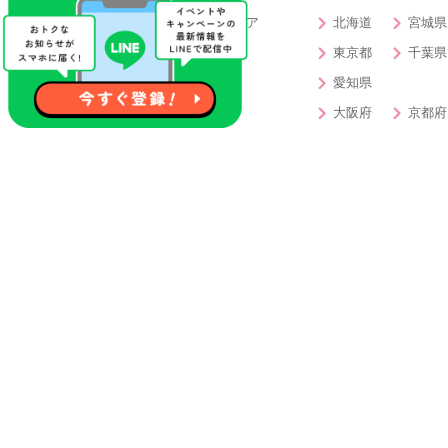
北海道・東北エリア
北海道
宮城県
関東エリア
東京都
千葉県
東海エリア
愛知県
関西エリア
大阪府
京都府
中・四国エリア
岡山県
香川県
九州エリア
福岡県
大分県
特徴から婚活パーティー・お見合いパーテ
開催確定
女性先行中
40代対象