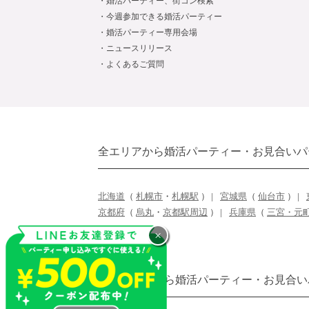
婚活パーティー、街コン検索
今週参加できる婚活パーティー
婚活パーティー専用会場
ニュースリリース
よくあるご質問
全エリアから婚活パーティー・お見合いパ
北海道
（
札幌市
・
札幌駅
）
宮城県
（
仙台市
）
京都府
（
烏丸
・
京都駅周辺
）
兵庫県
（
三宮・元
×
開催エリアから婚活パーティー・お見合い