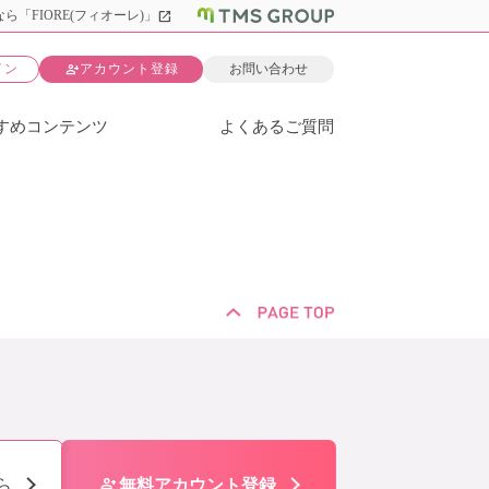
open_in_new
ら「FIORE(フィオーレ)」
person_add
イン
アカウント登録
お問い合わせ
すめコンテンツ
よくあるご質問
person_add
ら
無料アカウント登録