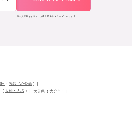
※会員登録をすると、お申し込みがスムーズになります
梅田
・
難波／心斎橋
）
県
（
天神・大名
）
大分県
（
大分市
）