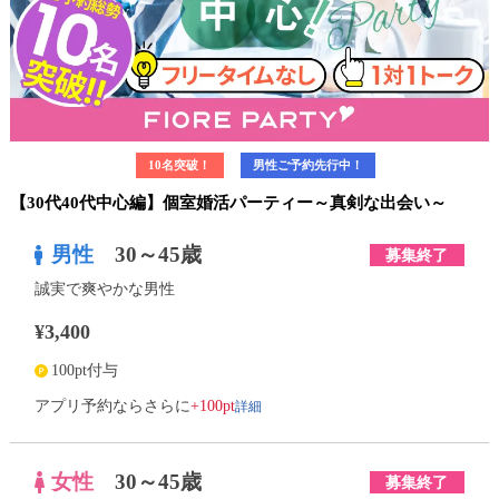
10名突破！
男性ご予約先行中！
【30代40代中心編】個室婚活パーティー～真剣な出会い～
男性
30～45歳
募集終了
誠実で爽やかな男性
¥3,400
100pt付与
詳細
アプリ予約ならさらに
+100pt
女性
30～45歳
募集終了