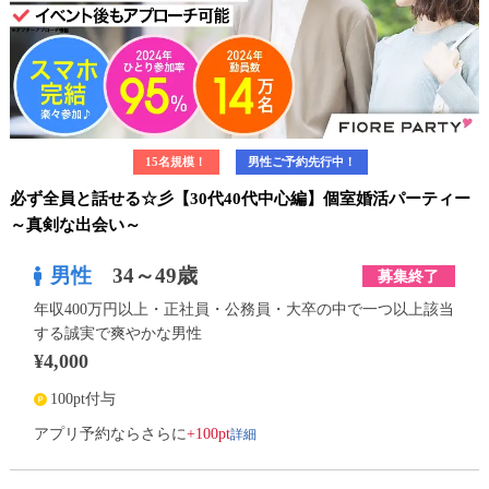
15名規模！
男性ご予約先行中！
必ず全員と話せる☆彡【30代40代中心編】個室婚活パーティー
～真剣な出会い～
男性
34～49歳
募集終了
年収400万円以上・正社員・公務員・大卒の中で一つ以上該当
する誠実で爽やかな男性
¥4,000
100pt付与
詳細
アプリ予約ならさらに
+100pt