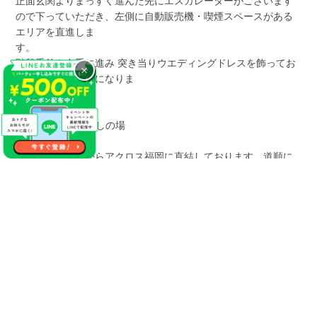
正面玄関よりまっすぐ進んだ先にエスカレーターがございます
ので下っていただき、左側に自動販売機・喫煙スペースがある
エリアを直進しま
階段手前を右手に進み 突き当りウエディングドレスを飾ってお
×
りますのが当会場になりま
す
【地下2Fからお越しの場
合
地下鉄16番出口からアクロス福岡に直結しております。道順に
沿って進みますと右手にロッテリアがございますの
で。 左手のエスカレーターを上がっ
ていただき、YAMAHAミュージックを正面に見た際に左側に進
みます。 右手エリ
アに銀座いち利さんやbloom（補聴器）さんがございますので、
直進するとウエディングドレスを飾っておりますのが当会場に
なります。
福岡・天神個室会場へのアクセス
アクロス福岡へお越しの際は公共の交通機関をご利用くださ