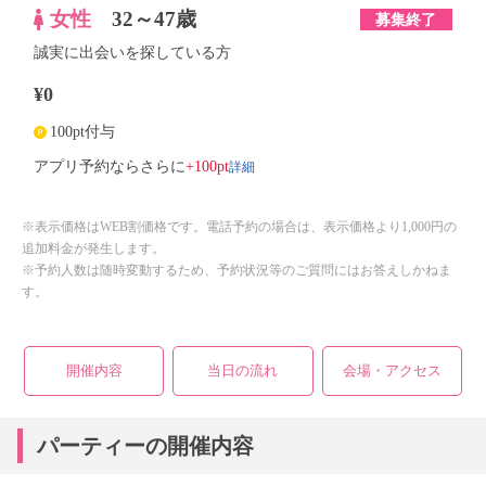
女性
32～47歳
募集終了
誠実に出会いを探している方
¥0
100pt付与
詳細
アプリ予約ならさらに
+100pt
※表示価格はWEB割価格です。電話予約の場合は、表示価格より1,000円の
追加料金が発生します。
※予約人数は随時変動するため、予約状況等のご質問にはお答えしかねま
す。
開催内容
当日の流れ
会場・アクセス
パーティーの開催内容