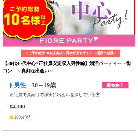
＜ご予約総勢10名様突破＞男女残席わずか！＼橿原市婚活／
【30代40代中心×正社員安定収入男性編】婚活パーティー・街
コン ～真剣な出会い～
男性
30～49歳
募集終了
正社員で真面目で誠実に出会いを探している方
¥4,300
100pt付与