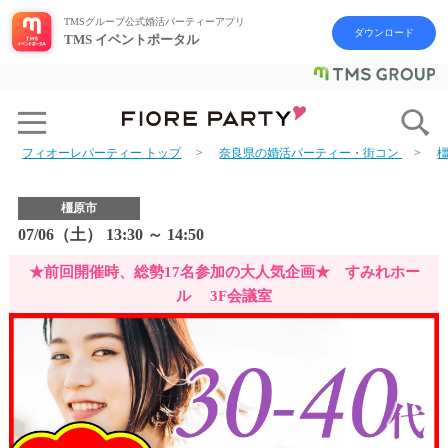
TMSグループ公式婚活パーティーアプリ
ダウンロード
TMS イベントポータル
フィオーレパーティー トップ
奈良県の婚活パーティー・街コン
橿原市
07/06（土） 13:30 ～ 14:50
★前回開催時、総勢17名参加の大人気企画★ すみれホー
ル 3F会議室