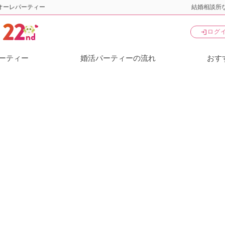
オーレパーティー
結婚相談所な
login
ログ
ーティー
婚活パーティーの流れ
おす
ティー・街コン
新宿の婚活パーティー・街コン
【20代中心編】必ず全
05/23（土） 18:30 ～ 19:50
＼初参加大歓迎♪／人気の婚活パーティー・街コン
25名突破間近！
男性完売！
女性残2席！
代中心編】必ず全員と話せる☆彡【個室】婚
～真剣な出会い～