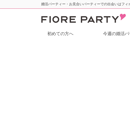
婚活パーティー・お見合いパーティーでの出会いはフィ
初めての方へ
今週の婚活パ
フィオーレパーティー トップ
東京都の婚活パー
新宿
【20
ティー