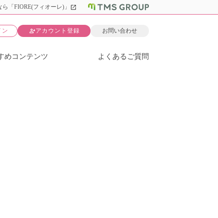
open_in_new
ら「FIORE(フィオーレ)」
person_add
イン
アカウント登録
お問い合わせ
すめコンテンツ
よくあるご質問
員と話せる☆彡【個室】婚活パーティー～真剣な出会い～
活パー