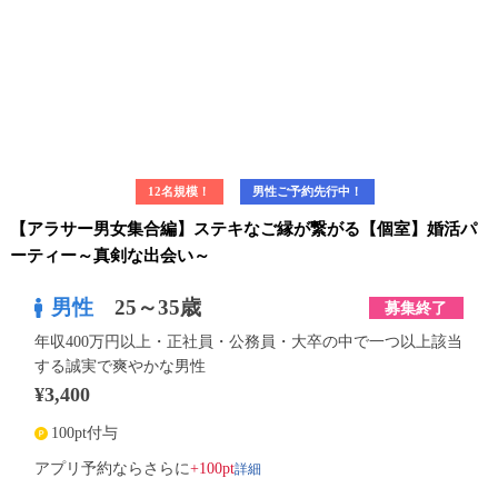
12名規模！
男性ご予約先行中！
【アラサー男女集合編】ステキなご縁が繋がる【個室】婚活パ
ーティー～真剣な出会い～
男性
25～35歳
募集終了
年収400万円以上・正社員・公務員・大卒の中で一つ以上該当
する誠実で爽やかな男性
¥3,400
100pt付与
詳細
アプリ予約ならさらに
+100pt