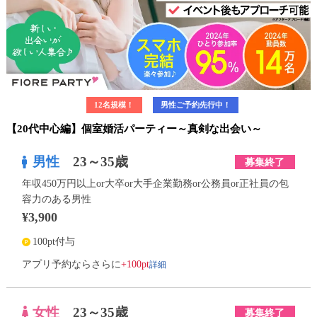
12名規模！
男性ご予約先行中！
【20代中心編】個室婚活パーティー～真剣な出会い～
男性
23～35歳
募集終了
年収450万円以上or大卒or大手企業勤務or公務員or正社員の包
容力のある男性
¥3,900
100pt付与
詳細
アプリ予約ならさらに
+100pt
女性
23～35歳
募集終了