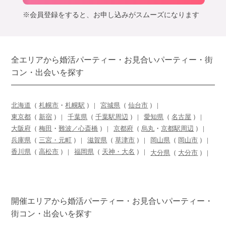
※会員登録をすると、お申し込みがスムーズになります
全エリアから婚活パーティー・お見合いパーティー・街
コン・出会いを探す
北海道
（
札幌市
・
札幌駅
）
宮城県
（
仙台市
）
東京都
（
新宿
）
千葉県
（
千葉駅周辺
）
愛知県
（
名古屋
）
大阪府
（
梅田
・
難波／心斎橋
）
京都府
（
烏丸
・
京都駅周辺
）
兵庫県
（
三宮・元町
）
滋賀県
（
草津市
）
岡山県
（
岡山市
）
香川県
（
高松市
）
福岡県
（
天神・大名
）
大分県
（
大分市
）
開催エリアから婚活パーティー・お見合いパーティー・
街コン・出会いを探す