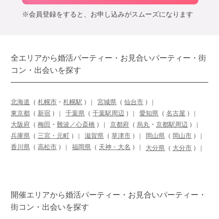
※会員登録をすると、お申し込みがスムーズになります
全エリアから婚活パーティー・お見合いパーティー・街
コン・出会いを探す
北海道
（
札幌市
・
札幌駅
）
宮城県
（
仙台市
）
東京都
（
新宿
）
千葉県
（
千葉駅周辺
）
愛知県
（
名古屋
）
大阪府
（
梅田
・
難波／心斎橋
）
京都府
（
烏丸
・
京都駅周辺
）
兵庫県
（
三宮・元町
）
滋賀県
（
草津市
）
岡山県
（
岡山市
）
香川県
（
高松市
）
福岡県
（
天神・大名
）
大分県
（
大分市
）
開催エリアから婚活パーティー・お見合いパーティー・
街コン・出会いを探す