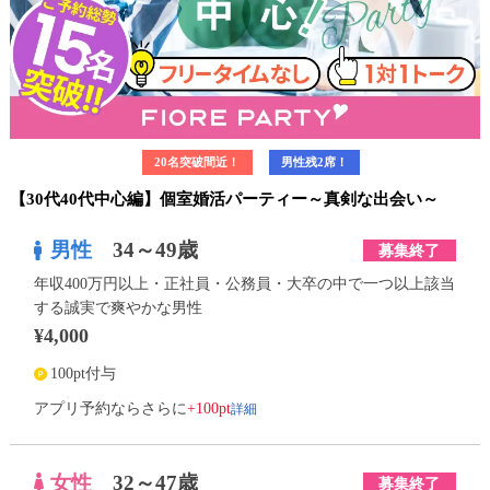
20名突破間近！
男性残2席！
【30代40代中心編】個室婚活パーティー～真剣な出会い～
男性
34～49歳
募集終了
年収400万円以上・正社員・公務員・大卒の中で一つ以上該当
する誠実で爽やかな男性
¥4,000
100pt付与
詳細
アプリ予約ならさらに
+100pt
女性
32～47歳
募集終了