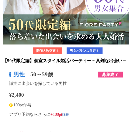
開催人数突破！
男女バランス良好！
【50代限定編】個室スタイル婚活パーティー～真剣な出会い～
男性
50～59歳
募集終了
誠実に出会いを探している男性
¥2,400
100pt付与
詳細
アプリ予約ならさらに
+100pt