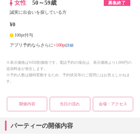
女性
50～59歳
募集終了
誠実に出会いを探している方
¥0
100pt付与
詳細
アプリ予約ならさらに
+100pt
※表示価格はWEB割価格です。電話予約の場合は、表示価格より1,000円の
追加料金が発生します。
※予約人数は随時変動するため、予約状況等のご質問にはお答えしかねま
す。
開催内容
当日の流れ
会場・アクセス
パーティーの開催内容