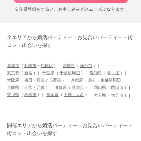
※会員登録をすると、お申し込みがスムーズになります
全エリアから婚活パーティー・お見合いパーティー・街
コン・出会いを探す
北海道
（
札幌市
・
札幌駅
）
宮城県
（
仙台市
）
東京都
（
新宿
）
千葉県
（
千葉駅周辺
）
愛知県
（
名古屋
）
大阪府
（
梅田
・
難波／心斎橋
）
京都府
（
烏丸
・
京都駅周辺
）
兵庫県
（
三宮・元町
）
滋賀県
（
草津市
）
岡山県
（
岡山市
）
香川県
（
高松市
）
福岡県
（
天神・大名
）
大分県
（
大分市
）
開催エリアから婚活パーティー・お見合いパーティー・
街コン・出会いを探す