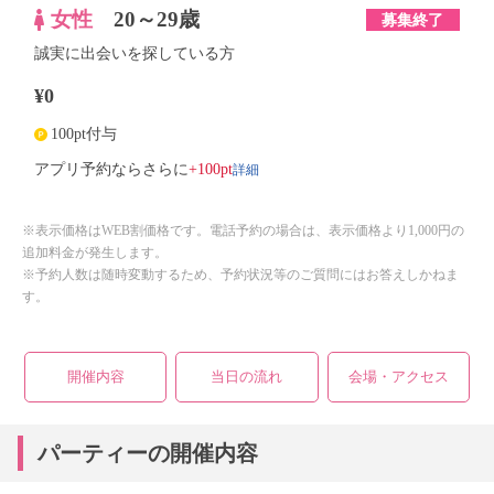
女性
20～29歳
募集終了
誠実に出会いを探している方
¥0
100pt付与
詳細
アプリ予約ならさらに
+100pt
※表示価格はWEB割価格です。電話予約の場合は、表示価格より1,000円の
追加料金が発生します。
※予約人数は随時変動するため、予約状況等のご質問にはお答えしかねま
す。
開催内容
当日の流れ
会場・アクセス
パーティーの開催内容