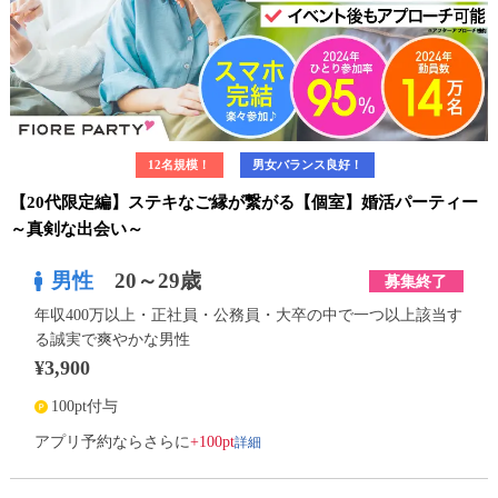
12名規模！
男女バランス良好！
【20代限定編】ステキなご縁が繋がる【個室】婚活パーティー
～真剣な出会い～
男性
20～29歳
募集終了
年収400万以上・正社員・公務員・大卒の中で一つ以上該当す
る誠実で爽やかな男性
¥3,900
100pt付与
詳細
アプリ予約ならさらに
+100pt