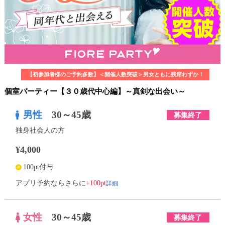
【初参加者様のご予約多数】＜開催人数突破＞男女ともに残席わずか！
個室パーティー【３０歳代中心編】～真剣な出会い～
男性
30～45歳
募集終了
独身社会人の方
¥4,000
100pt付与
詳細
アプリ予約ならさらに
+100pt
女性
30～45歳
募集終了