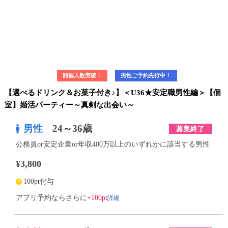
開催人数突破！
男性ご予約先行中！
【選べるドリンク＆お菓子付き♪】＜U36★安定職男性編＞【個
室】婚活パーティー～真剣な出会い～
男性
24～36歳
募集終了
公務員or安定企業or年収400万以上のいずれかに該当する男性
¥3,800
100pt付与
詳細
アプリ予約ならさらに
+100pt