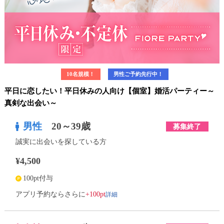
10名規模！
男性ご予約先行中！
平日に恋したい！平日休みの人向け【個室】婚活パーティー～
真剣な出会い～
男性
20～39歳
募集終了
誠実に出会いを探している方
¥4,500
100pt付与
詳細
アプリ予約ならさらに
+100pt