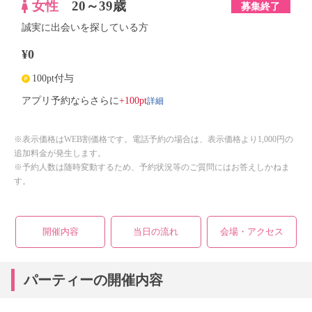
女性
20～39歳
募集終了
誠実に出会いを探している方
¥0
100pt付与
詳細
アプリ予約ならさらに
+100pt
※表示価格はWEB割価格です。電話予約の場合は、表示価格より1,000円の
追加料金が発生します。
※予約人数は随時変動するため、予約状況等のご質問にはお答えしかねま
す。
開催内容
当日の流れ
会場・アクセス
パーティーの開催内容