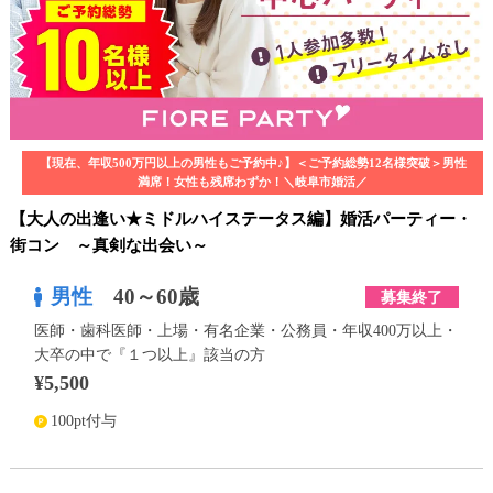
【現在、年収500万円以上の男性もご予約中♪】＜ご予約総勢12名様突破＞男性
満席！女性も残席わずか！＼岐阜市婚活／
【大人の出逢い★ミドルハイステータス編】婚活パーティー・
街コン ～真剣な出会い～
男性
40～60歳
募集終了
医師・歯科医師・上場・有名企業・公務員・年収400万以上・
大卒の中で『１つ以上』該当の方
¥5,500
100pt付与