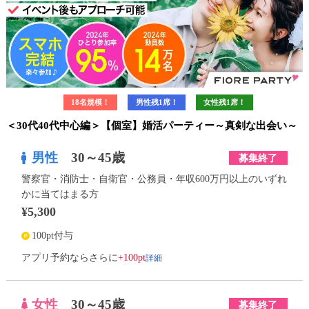
18名規模！
男性残1席！
女性残1席！
＜30代40代中心編＞【個室】婚活パーティー～真剣な出会い～
男性
30～45歳
募集終了
警察官・消防士・自衛官・公務員・年収600万円以上のいずれ
かに当てはまる方
¥5,300
100pt付与
詳細
アプリ予約ならさらに
+100pt
女性
30～45歳
募集終了