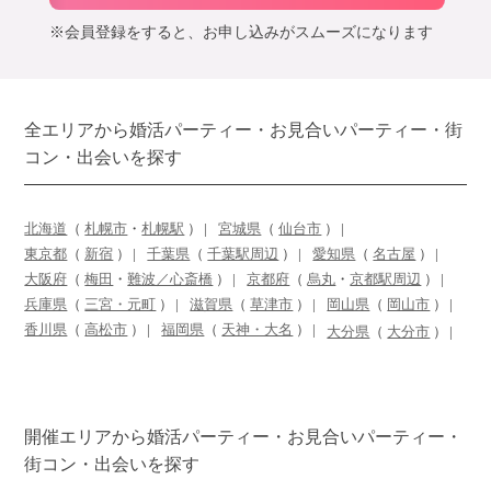
※会員登録をすると、お申し込みがスムーズになります
全エリアから婚活パーティー・お見合いパーティー・街
コン・出会いを探す
北海道
（
札幌市
・
札幌駅
）
宮城県
（
仙台市
）
東京都
（
新宿
）
千葉県
（
千葉駅周辺
）
愛知県
（
名古屋
）
大阪府
（
梅田
・
難波／心斎橋
）
京都府
（
烏丸
・
京都駅周辺
）
兵庫県
（
三宮・元町
）
滋賀県
（
草津市
）
岡山県
（
岡山市
）
香川県
（
高松市
）
福岡県
（
天神・大名
）
大分県
（
大分市
）
開催エリアから婚活パーティー・お見合いパーティー・
街コン・出会いを探す