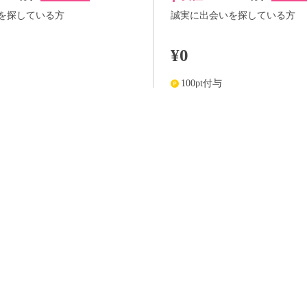
を探している方
誠実に出会いを探している方
¥0
100pt付与
詳細
詳
らさらに
+100pt
アプリ予約ならさらに
+100pt
価格はWEB割価格です。電話予約の場合は、表示価格より1,000円の追加料金が発生
※予約人数は随時変動するため、予約状況等のご質問にはお答えしかねます。
当日の流れ