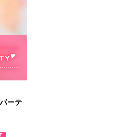
パーテ
了