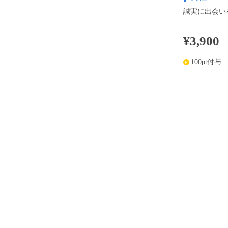
誠実に出会い
¥3,900
100pt付与
アプリ予約な
※表示
開催内容