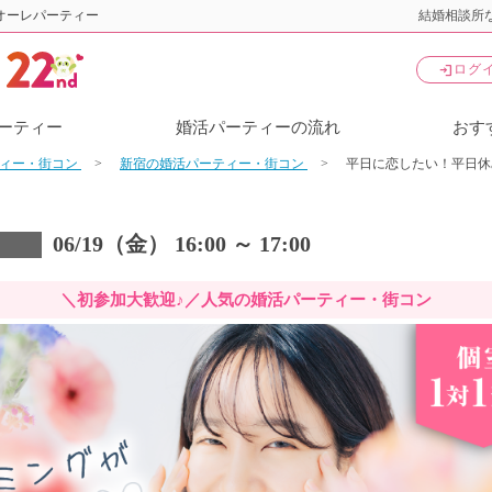
オーレパーティー
結婚相談所な
login
ログ
ーティー
婚活パーティーの流れ
おす
ティー・街コン
新宿の婚活パーティー・街コン
平日に恋したい！平日休
06/19（金） 16:00 ～ 17:00
＼初参加大歓迎♪／人気の婚活パーティー・街コン