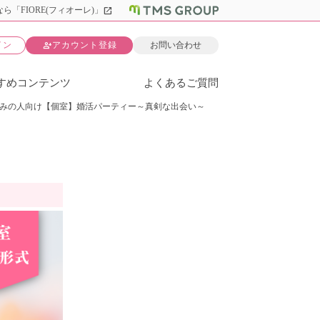
open_in_new
ら「FIORE(フィオーレ)」
person_add
イン
アカウント登録
お問い合わせ
すめコンテンツ
よくあるご質問
みの人向け【個室】婚活パーティー～真剣な出会い～