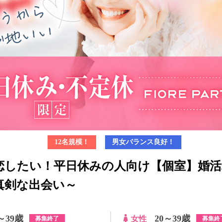
12名規模！
男女バランス良好！
恋したい！平日休みの人向け【個室】婚活
真剣な出会い～
～39歳
20～39歳
女性
募集終了
募集終