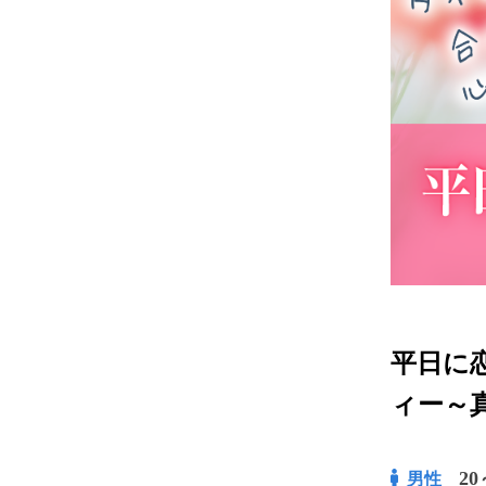
平日に
ィー～
20
男性