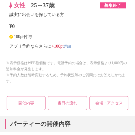
女性
25～37歳
募集終了
誠実に出会いを探している方
¥0
100pt付与
詳細
アプリ予約ならさらに
+100pt
※表示価格はWEB割価格です。電話予約の場合は、表示価格より1,000円の
追加料金が発生します。
※予約人数は随時変動するため、予約状況等のご質問にはお答えしかねま
す。
開催内容
当日の流れ
会場・アクセス
パーティーの開催内容