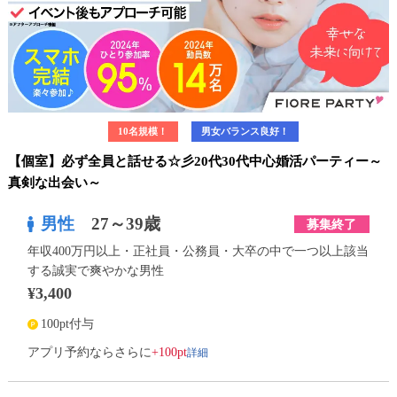
10名規模！
男女バランス良好！
【個室】必ず全員と話せる☆彡20代30代中心婚活パーティー～
真剣な出会い～
男性
27～39歳
募集終了
年収400万円以上・正社員・公務員・大卒の中で一つ以上該当
する誠実で爽やかな男性
¥3,400
100pt付与
詳細
アプリ予約ならさらに
+100pt