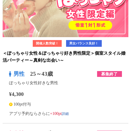
開催人数突破！
男女バランス良好！
＜ぽっちゃり女性＆ぽっちゃり好き男性限定＞個室スタイル婚
活パーティー～真剣な出会い～
男性
25～43歳
募集終了
ぽっちゃり女性好きな男性
¥4,300
100pt付与
詳細
アプリ予約ならさらに
+100pt