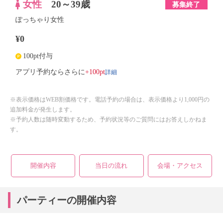
女性
20～39歳
募集終了
ぽっちゃり女性
¥0
100pt付与
詳細
アプリ予約ならさらに
+100pt
※表示価格はWEB割価格です。電話予約の場合は、表示価格より1,000円の
追加料金が発生します。
※予約人数は随時変動するため、予約状況等のご質問にはお答えしかねま
す。
開催内容
当日の流れ
会場・アクセス
パーティーの開催内容