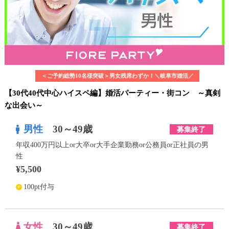
＜ご予約総勢10名様突破＞男女残席わずか！＼岐阜市婚活／
【30代40代中心ハイスペ編】婚活パーティー・街コン ～真剣
な出会い～
男性
30～49歳
募集終了
年収400万円以上or大卒or大手企業勤務or公務員or正社員の男
性
¥5,500
100pt付与
女性
30～49歳
募集終了