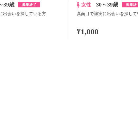
～39歳
30～39歳
女性
募集終了
募集終
に出会いを探している方
真面目で誠実に出会いを探して
¥1,000
100pt付与
価格はWEB割価格です。電話予約の場合は、表示価格より1,000円の追加料金が発生
※予約人数は随時変動するため、予約状況等のご質問にはお答えしかねます。
当日の流れ