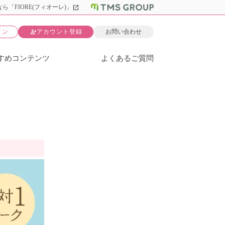
open_in_new
ら「FIORE(フィオーレ)」
person_add
イン
アカウント登録
お問い合わせ
すめコンテンツ
よくあるご質問