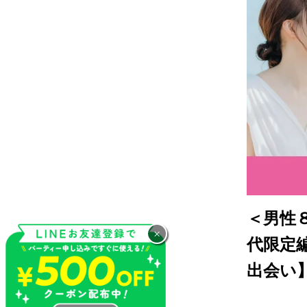
＜男性
×
代限定
出会い