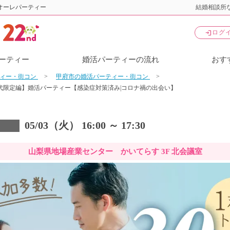
オーレパーティー
結婚相談所な
login
ログ
ーティー
婚活パーティーの流れ
おす
ティー・街コン
甲府市の婚活パーティー・街コン
代限定編】婚活パーティー【感染症対策済み|コロナ禍の出会い】
05/03（火） 16:00 ～ 17:30
山梨県地場産業センター かいてらす 3F 北会議室