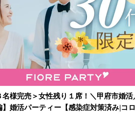
８名様完売＞女性残り１席！＼甲府市婚活／
編】婚活パーティー【感染症対策済み|コ
】