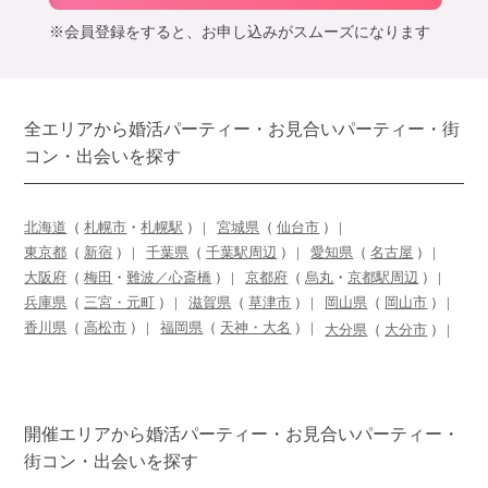
※会員登録をすると、お申し込みがスムーズになります
全エリアから婚活パーティー・お見合いパーティー・街
コン・出会いを探す
北海道
（
札幌市
・
札幌駅
）
宮城県
（
仙台市
）
東京都
（
新宿
）
千葉県
（
千葉駅周辺
）
愛知県
（
名古屋
）
大阪府
（
梅田
・
難波／心斎橋
）
京都府
（
烏丸
・
京都駅周辺
）
兵庫県
（
三宮・元町
）
滋賀県
（
草津市
）
岡山県
（
岡山市
）
香川県
（
高松市
）
福岡県
（
天神・大名
）
大分県
（
大分市
）
開催エリアから婚活パーティー・お見合いパーティー・
街コン・出会いを探す