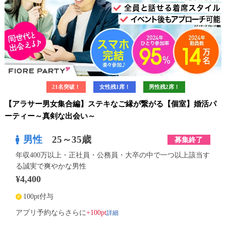
21名突破！
女性残1席！
男性残2席！
【アラサー男女集合編】ステキなご縁が繋がる【個室】婚活パ
ーティー～真剣な出会い～
男性
25～35歳
募集終了
年収400万以上・正社員・公務員・大卒の中で一つ以上該当す
る誠実で爽やかな男性
¥4,400
100pt付与
詳細
アプリ予約ならさらに
+100pt