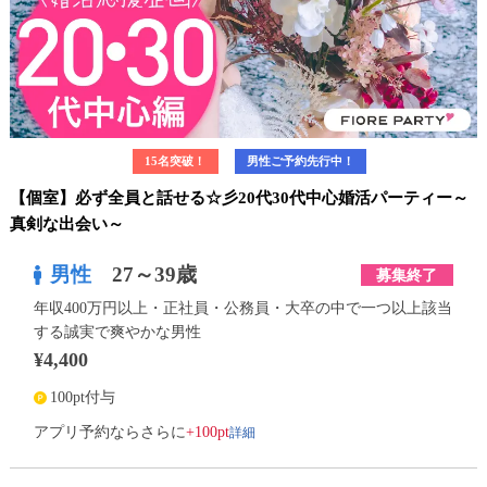
15名突破！
男性ご予約先行中！
【個室】必ず全員と話せる☆彡20代30代中心婚活パーティー～
真剣な出会い～
男性
27～39歳
募集終了
年収400万円以上・正社員・公務員・大卒の中で一つ以上該当
する誠実で爽やかな男性
¥4,400
100pt付与
詳細
アプリ予約ならさらに
+100pt