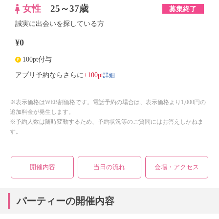
女性
25～37歳
募集終了
誠実に出会いを探している方
¥0
100pt付与
詳細
アプリ予約ならさらに
+100pt
※表示価格はWEB割価格です。電話予約の場合は、表示価格より1,000円の
追加料金が発生します。
※予約人数は随時変動するため、予約状況等のご質問にはお答えしかねま
す。
開催内容
当日の流れ
会場・アクセス
パーティーの開催内容