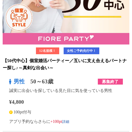
12名規模！
女性ご予約先行中！
【50代中心】個室婚活パーティー／互いに支え合えるパートナ
ー探し♪～真剣な出会い～
男性
50～63歳
募集終了
誠実に出会いを探している見た目に気を使っている男性
¥4,800
100pt付与
詳細
アプリ予約ならさらに
+100pt