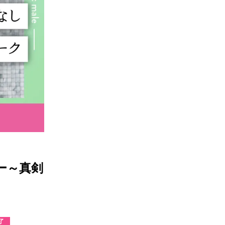
ー～真剣
了