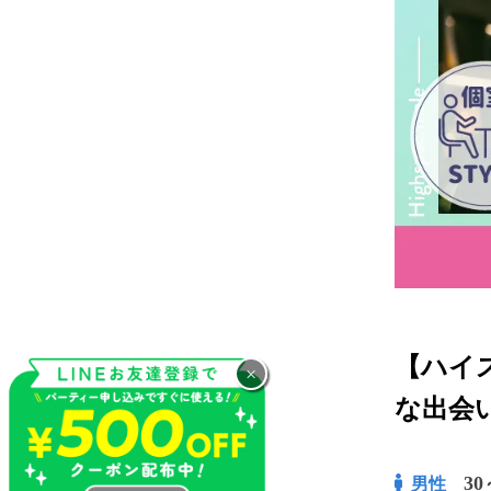
【ハイ
×
な出会
30
男性