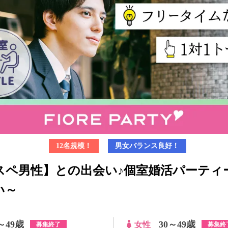
12名規模！
男女バランス良好！
スペ男性】との出会い♪個室婚活パーティ
い～
～49歳
30～49歳
女性
募集終了
募集終