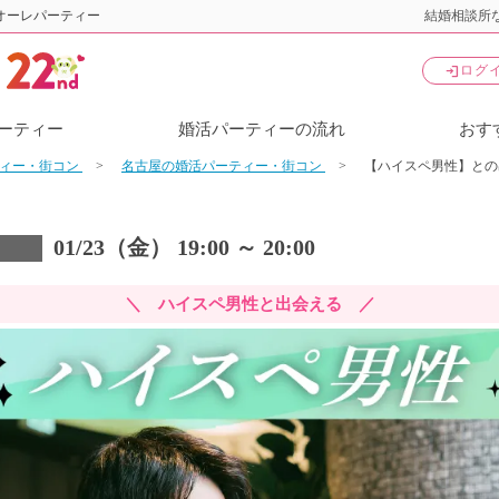
オーレパーティー
結婚相談所な
login
ログ
ーティー
婚活パーティーの流れ
おす
ティー・街コン
名古屋の婚活パーティー・街コン
【ハイスペ男性】との
01/23（金） 19:00 ～ 20:00
＼ ハイスペ男性と出会える ／