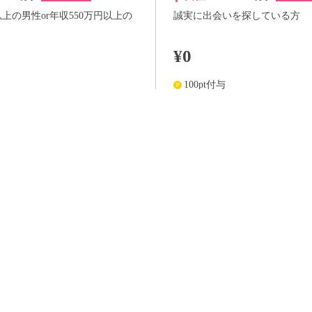
以上の男性or年収550万円以上の
誠実に出会いを探している方
¥0
100pt付与
詳
アプリ予約ならさらに
+100pt
詳細
らさらに
+100pt
価格はWEB割価格です。電話予約の場合は、表示価格より1,000円の追加料金が発生
※予約人数は随時変動するため、予約状況等のご質問にはお答えしかねます。
当日の流れ