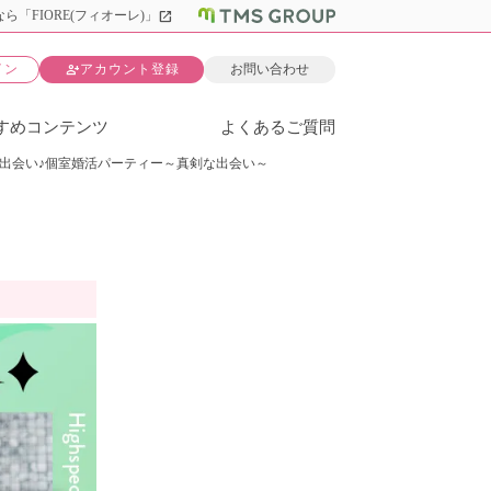
open_in_new
ら「FIORE(フィオーレ)」
person_add
イン
アカウント登録
お問い合わせ
すめコンテンツ
よくあるご質問
出会い♪個室婚活パーティー～真剣な出会い～