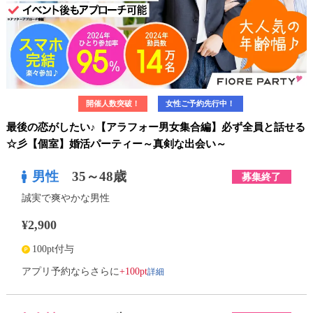
開催人数突破！
女性ご予約先行中！
最後の恋がしたい♪【アラフォー男女集合編】必ず全員と話せる
☆彡【個室】婚活パーティー～真剣な出会い～
男性
35～48歳
募集終了
誠実で爽やかな男性
¥2,900
100pt付与
詳細
アプリ予約ならさらに
+100pt