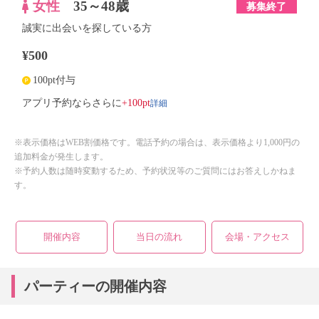
女性
35～48歳
募集終了
誠実に出会いを探している方
¥500
100pt付与
詳細
アプリ予約ならさらに
+100pt
※表示価格はWEB割価格です。電話予約の場合は、表示価格より1,000円の
追加料金が発生します。
※予約人数は随時変動するため、予約状況等のご質問にはお答えしかねま
す。
開催内容
当日の流れ
会場・アクセス
パーティーの開催内容