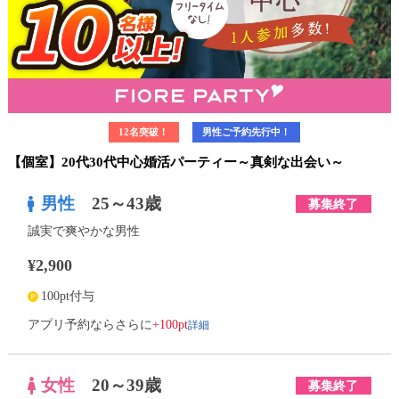
12名突破！
男性ご予約先行中！
【個室】20代30代中心婚活パーティー～真剣な出会い～
男性
25～43歳
募集終了
誠実で爽やかな男性
¥2,900
100pt付与
詳細
アプリ予約ならさらに
+100pt
女性
20～39歳
募集終了