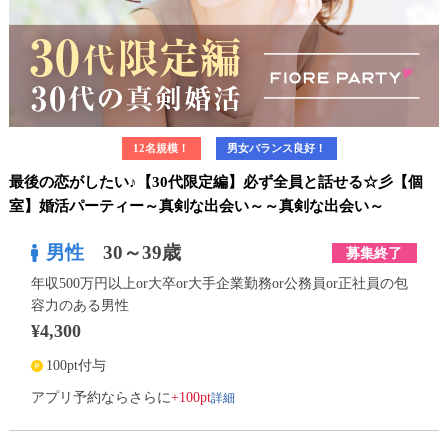
12名規模！
男女バランス良好！
最後の恋がしたい♪【30代限定編】必ず全員と話せる☆彡【個
室】婚活パーティー～真剣な出会い～～真剣な出会い～
男性
30～39歳
募集終了
年収500万円以上or大卒or大手企業勤務or公務員or正社員の包
容力のある男性
¥4,300
100pt付与
詳細
アプリ予約ならさらに
+100pt