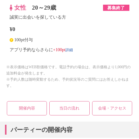
女性
20～29歳
募集終了
誠実に出会いを探している方
¥0
100pt付与
詳細
アプリ予約ならさらに
+100pt
※表示価格はWEB割価格です。電話予約の場合は、表示価格より1,000円の
追加料金が発生します。
※予約人数は随時変動するため、予約状況等のご質問にはお答えしかねま
す。
開催内容
当日の流れ
会場・アクセス
パーティーの開催内容