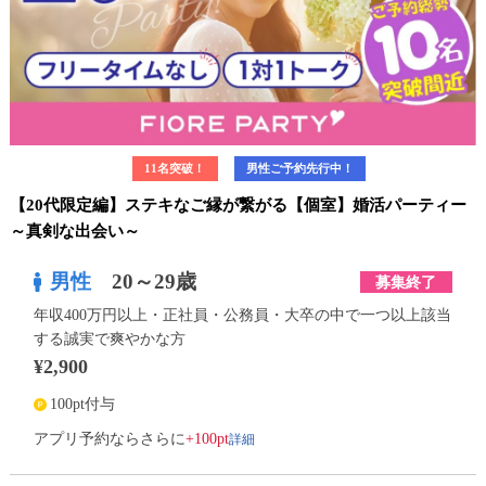
11名突破！
男性ご予約先行中！
【20代限定編】ステキなご縁が繋がる【個室】婚活パーティー
～真剣な出会い～
男性
20～29歳
募集終了
年収400万円以上・正社員・公務員・大卒の中で一つ以上該当
する誠実で爽やかな方
¥2,900
100pt付与
詳細
アプリ予約ならさらに
+100pt