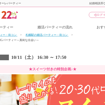
オーレパーティー
結婚相談所な
login
ログ
ーティー
婚活パーティーの流れ
おす
ティー・街コン
札幌駅の婚活パーティー・街コン
BIGパーティー～真剣な出会い～
10/11（土） 16:30 ～ 17:50
★スイーツ付きの特別企画♪★