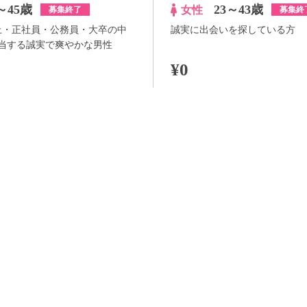
～45歳
23～43歳
女性
募集終了
募集終
以上・正社員・公務員・大卒の中
誠実に出会いを探している方
当する誠実で爽やかな男性
¥0
100pt付与
詳
アプリ予約ならさらに
+100pt
詳細
らさらに
+100pt
価格はWEB割価格です。電話予約の場合は、表示価格より1,000円の追加料金が発生
※予約人数は随時変動するため、予約状況等のご質問にはお答えしかねます。
当日の流れ