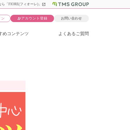
open_in_new
ら「FIORE(フィオーレ)」
person_add
イン
アカウント登録
お問い合わせ
すめコンテンツ
よくあるご質問