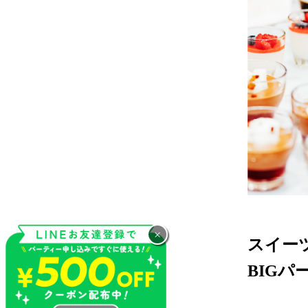
×
スイーツ
BIG