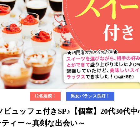
12名規模！
男女バランス良好！
ビュッフェ付きSP♪【個室】20代30代
パーティー～真剣な出会い～