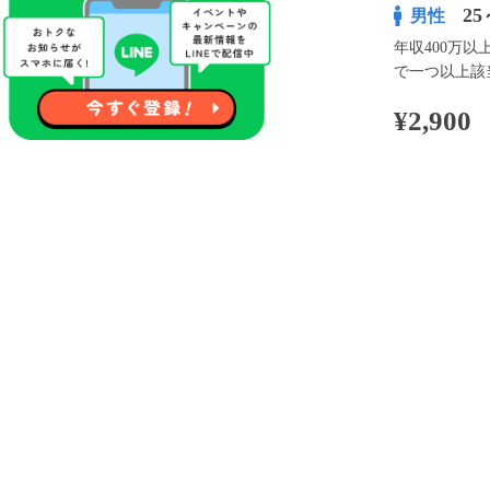
25
男性
年収400万
で一つ以上該
¥2,900
100pt付与
アプリ予約な
※表示
開催内容