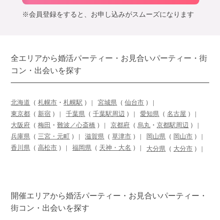
※会員登録をすると、お申し込みがスムーズになります
全エリアから婚活パーティー・お見合いパーティー・街
コン・出会いを探す
北海道
（
札幌市
・
札幌駅
）
宮城県
（
仙台市
）
東京都
（
新宿
）
千葉県
（
千葉駅周辺
）
愛知県
（
名古屋
）
大阪府
（
梅田
・
難波／心斎橋
）
京都府
（
烏丸
・
京都駅周辺
）
兵庫県
（
三宮・元町
）
滋賀県
（
草津市
）
岡山県
（
岡山市
）
香川県
（
高松市
）
福岡県
（
天神・大名
）
大分県
（
大分市
）
開催エリアから婚活パーティー・お見合いパーティー・
街コン・出会いを探す