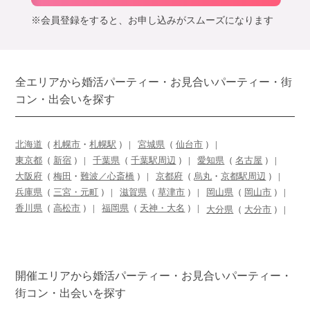
※会員登録をすると、お申し込みがスムーズになります
全エリアから婚活パーティー・お見合いパーティー・街
コン・出会いを探す
北海道
（
札幌市
・
札幌駅
）
宮城県
（
仙台市
）
東京都
（
新宿
）
千葉県
（
千葉駅周辺
）
愛知県
（
名古屋
）
大阪府
（
梅田
・
難波／心斎橋
）
京都府
（
烏丸
・
京都駅周辺
）
兵庫県
（
三宮・元町
）
滋賀県
（
草津市
）
岡山県
（
岡山市
）
香川県
（
高松市
）
福岡県
（
天神・大名
）
大分県
（
大分市
）
開催エリアから婚活パーティー・お見合いパーティー・
街コン・出会いを探す