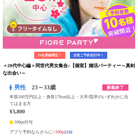
10名突破間近！
女性ご予約先行中！
＜20代中心編＞同世代男女集合♪【個室】婚活パーティー～真剣
な出会い～
男性
23～33歳
募集終了
年収500万円以上・身長170cm以上・大卒/院卒のいずれかに当
てはまる方
¥3,800
100pt付与
詳細
アプリ予約ならさらに
+100pt